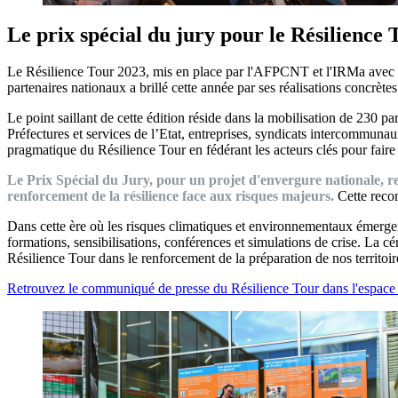
Le prix spécial du jury pour le Résilience
Le Résilience Tour 2023, mis en place par l'AFPCNT et l'IRMa avec le
partenaires nationaux a brillé cette année par ses réalisations concrèt
Le point saillant de cette édition réside dans la mobilisation de 230 par
Préfectures et services de l’Etat, entreprises, syndicats intercommunaux
pragmatique du Résilience Tour en fédérant les acteurs clés pour faire
Le Prix Spécial du Jury, pour un projet d'envergure nationale, remi
renforcement de la résilience face aux risques majeurs.
Cette recon
Dans cette ère où les risques climatiques et environnementaux émergent
formations, sensibilisations, conférences et simulations de crise. La 
Résilience Tour dans le renforcement de la préparation de nos territoi
Retrouvez le communiqué de presse du Résilience Tour dans l'espace