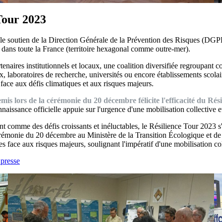
 Tour 2023
 soutien de la Direction Générale de la Prévention des Risques (DGPR)
es dans toute la France (territoire hexagonal comme outre-mer).
tenaires institutionnels et locaux, une coalition diversifiée regroupant c
, laboratoires de recherche, universités ou encore établissements scolair
 face aux défis climatiques et aux risques majeurs.
s lors de la cérémonie du 20 décembre félicite l'efficacité du Résil
naissance officielle appuie sur l'urgence d'une mobilisation collective e
 comme des défis croissants et inéluctables, le Résilience Tour 2023 s'
cérémonie du 20 décembre au Ministère de la Transition Écologique et de l
res face aux risques majeurs, soulignant l'impératif d'une mobilisation c
 presse