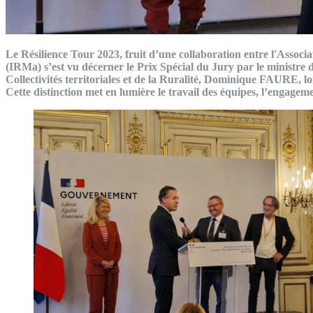
Le Résilience Tour 2023, fruit d’une collaboration entre l'Assoc
(IRMa) s’est vu décerner le Prix Spécial du Jury par le ministre 
Collectivités territoriales et de la Ruralité, Dominique FAURE, lo
Cette distinction met en lumière le travail des équipes, l’engagem