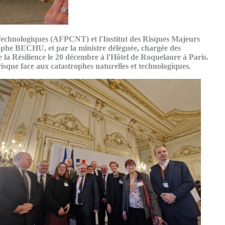
t Technologiques (AFPCNT) et l'Institut des Risques Majeurs
stophe BECHU, et par la ministre déléguée, chargée des
e la Résilience le 20 décembre à l'Hôtel de Roquelaure à Paris.
risque face aux catastrophes naturelles et technologiques.