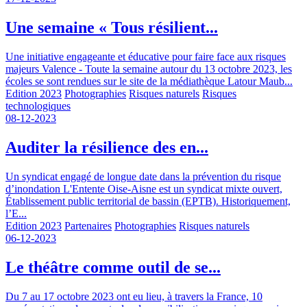
Une semaine « Tous résilient...
Une initiative engageante et éducative pour faire face aux risques
majeurs Valence - Toute la semaine autour du 13 octobre 2023, les
écoles se sont rendues sur le site de la médiathèque Latour Maub...
Edition 2023
Photographies
Risques naturels
Risques
technologiques
08-12-2023
Auditer la résilience des en...
Un syndicat engagé de longue date dans la prévention du risque
d’inondation L'Entente Oise-Aisne est un syndicat mixte ouvert,
Établissement public territorial de bassin (EPTB). Historiquement,
l’E...
Edition 2023
Partenaires
Photographies
Risques naturels
06-12-2023
Le théâtre comme outil de se...
Du 7 au 17 octobre 2023 ont eu lieu, à travers la France, 10