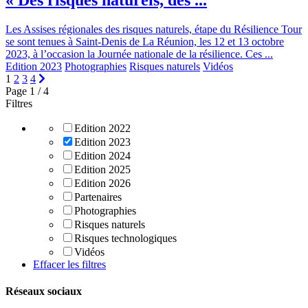
« Des risques naturels, des ...
Les Assises régionales des risques naturels, étape du Résilience Tour
se sont tenues à Saint-Denis de La Réunion, les 12 et 13 octobre
2023, à l’occasion la Journée nationale de la résilience. Ces ...
Edition 2023
Photographies
Risques naturels
Vidéos
1
2
3
4
Page 1 / 4
Filtres
Edition 2022
Edition 2023
Edition 2024
Edition 2025
Edition 2026
Partenaires
Photographies
Risques naturels
Risques technologiques
Vidéos
Effacer les filtres
Réseaux sociaux