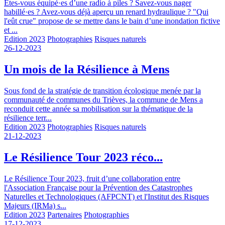
Êtes-vous équipé·es d’une radio à piles ? Savez-vous nager
habillé·es ? Avez-vous déjà aperçu un renard hydraulique ? "Qui
l'eût crue" propose de se mettre dans le bain d’une inondation fictive
et ...
Edition 2023
Photographies
Risques naturels
26-12-2023
Un mois de la Résilience à Mens
Sous fond de la stratégie de transition écologique menée par la
communauté de communes du Trièves, la commune de Mens a
reconduit cette année sa mobilisation sur la thématique de la
résilience terr...
Edition 2023
Photographies
Risques naturels
21-12-2023
Le Résilience Tour 2023 réco...
Le Résilience Tour 2023, fruit d’une collaboration entre
l'Association Française pour la Prévention des Catastrophes
Naturelles et Technologiques (AFPCNT) et l'Institut des Risques
Majeurs (IRMa) s...
Edition 2023
Partenaires
Photographies
17-12-2023