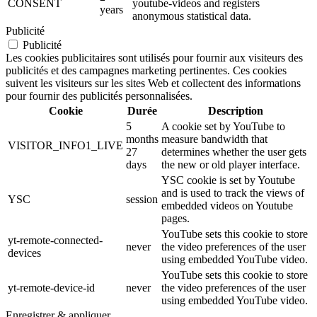
CONSENT
youtube-videos and registers
years
anonymous statistical data.
Publicité
Publicité
Les cookies publicitaires sont utilisés pour fournir aux visiteurs des
publicités et des campagnes marketing pertinentes. Ces cookies
suivent les visiteurs sur les sites Web et collectent des informations
pour fournir des publicités personnalisées.
Cookie
Durée
Description
5
A cookie set by YouTube to
months
measure bandwidth that
VISITOR_INFO1_LIVE
27
determines whether the user gets
days
the new or old player interface.
YSC cookie is set by Youtube
and is used to track the views of
YSC
session
embedded videos on Youtube
pages.
YouTube sets this cookie to store
yt-remote-connected-
never
the video preferences of the user
devices
using embedded YouTube video.
YouTube sets this cookie to store
yt-remote-device-id
never
the video preferences of the user
using embedded YouTube video.
Enregistrer & appliquer