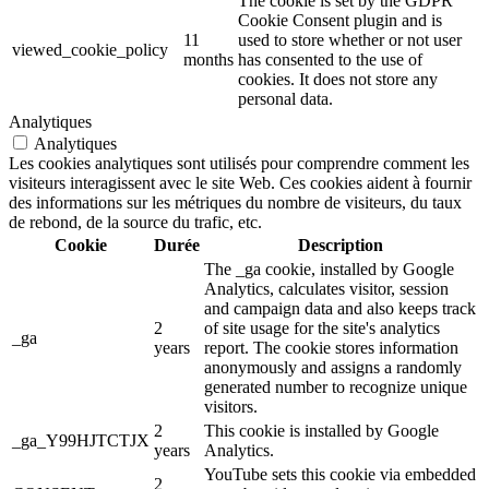
The cookie is set by the GDPR
Cookie Consent plugin and is
11
used to store whether or not user
viewed_cookie_policy
months
has consented to the use of
cookies. It does not store any
personal data.
Analytiques
Analytiques
Les cookies analytiques sont utilisés pour comprendre comment les
visiteurs interagissent avec le site Web. Ces cookies aident à fournir
des informations sur les métriques du nombre de visiteurs, du taux
de rebond, de la source du trafic, etc.
Cookie
Durée
Description
The _ga cookie, installed by Google
Analytics, calculates visitor, session
and campaign data and also keeps track
2
of site usage for the site's analytics
_ga
years
report. The cookie stores information
anonymously and assigns a randomly
generated number to recognize unique
visitors.
2
This cookie is installed by Google
_ga_Y99HJTCTJX
years
Analytics.
YouTube sets this cookie via embedded
2